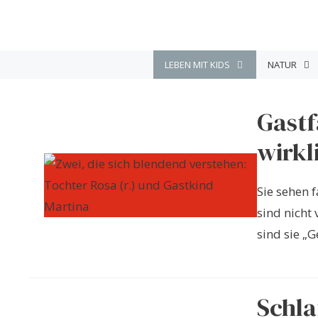
Zum
Inhalt
springen
LEBEN MIT KIDS
NATUR
Gastf
wirkl
Sie sehen 
sind nicht
sind sie „G
Schla