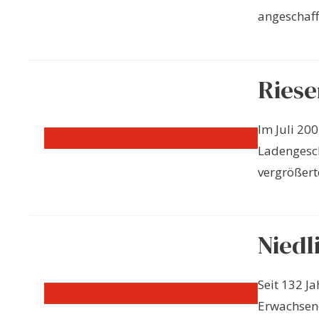
angeschafft
Ries
Im Juli 20
Ladengesch
vergrößert
Niedl
Seit 132 J
Erwachsene