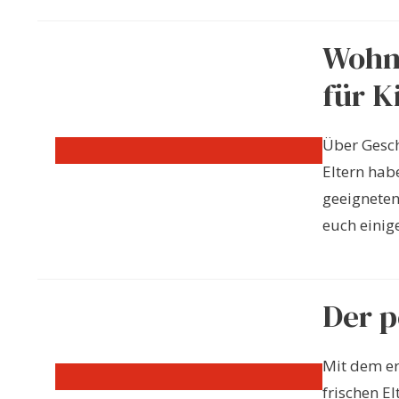
Wohne
für K
Über Gesch
Eltern hab
geeigneten
euch einige
Der 
Mit dem er
frischen E