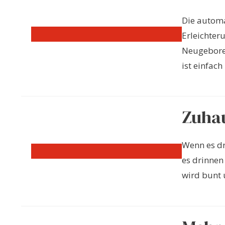
Die automa
Erleichter
Neugebore
ist einfach .
Zuhau
Wenn es dr
es drinnen
wird bunt u