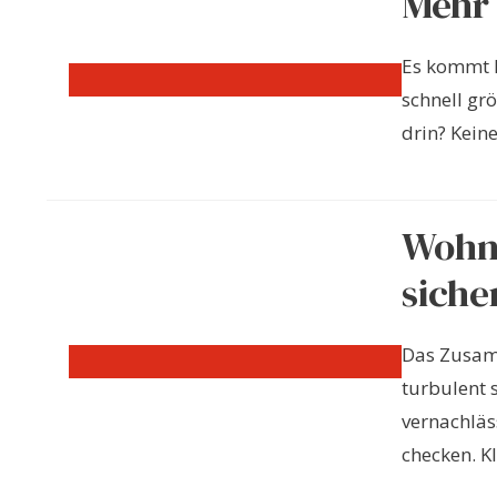
Mehr 
Es kommt 
schnell gr
drin? Keine
Wohn
siche
Das Zusam
turbulent 
vernachläs
checken. Kla