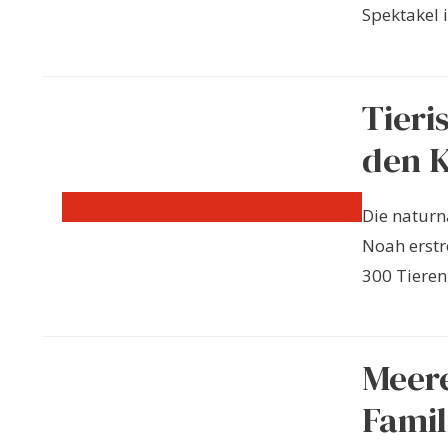
Spektakel in
Tieri
den K
Die naturn
Noah erstr
300 Tieren 
Meere
Famil