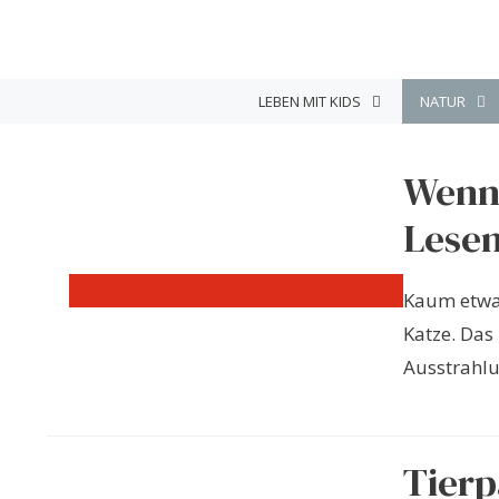
Zum
Inhalt
springen
LEBEN MIT KIDS
NATUR
Wenn
Lesen
Kaum etwas
Katze. Das
Ausstrahlu
Tier