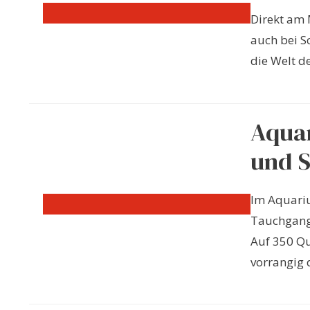
Direkt am 
auch bei S
die Welt de
Aquar
und 
Im Aquari
Tauchgang 
Auf 350 Q
vorrangig d