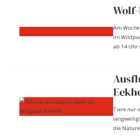
Wolf-
Am Wochen
im Wildpar
ab 14 Uhr w
Ausfl
Eekho
Tiere nur 
langweilig?
die Naturer