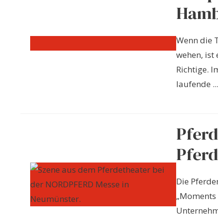
Hambu
Wenn die 
wehen, ist
Richtige.
laufende ..
Pfer
Pferd
Die Pferd
„Moments – 
Unternehmu