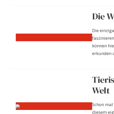
Die W
Die einziga
fasziniere
können hie
erkunden u
Tieri
Welt
Schon mal 
diesem eig