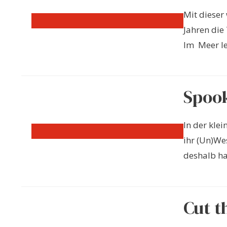
Mit dieser
Jahren die
Im Meer leb
Spoo
In der kle
ihr (Un)We
deshalb hat
Cut t