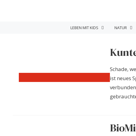
Zum
Inhalt
springen
LEBEN MIT KIDS
NATUR
Kunte
Schade, we
ist neues 
verbunden.
gebrauchte
BioMi