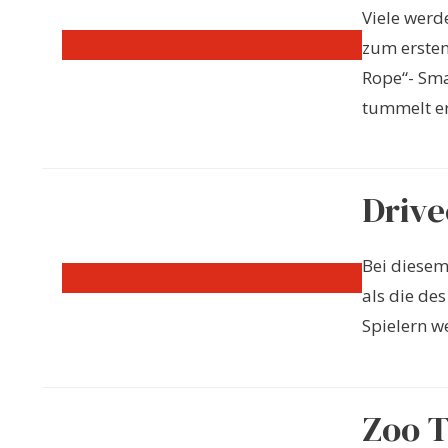
Viele werd
zum ersten
Rope“- Sma
tummelt er 
Drive
Bei diesem
als die de
Spielern we
Zoo 