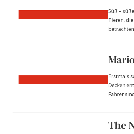
Süß – süß
Tieren, di
betrachten 
Mario
Erstmals s
Decken ent
Fahrer sind
The N