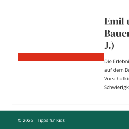
Emil 
Bauer
J.)
Die Erlebn
auf dem Ba
Vorschulki
Schwierigk
© 2026 - Tipps für Kids