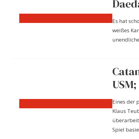
Daeda
Es hat sch
weißes Kan
unendliche
Catan
USM; 
Eines der 
Klaus Teube
überarbeit
Spiel basier