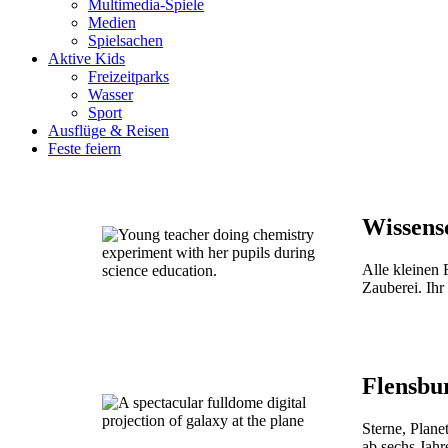
Multimedia-Spiele
Medien
Spielsachen
Aktive Kids
Freizeitparks
Wasser
Sport
Ausflüge & Reisen
Feste feiern
Wissens
Alle kleinen 
Zauberei. Ihr 
Flensbu
Sterne, Plan
ab sechs Jah