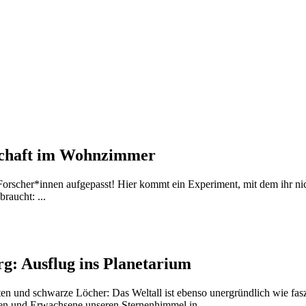
chaft im Wohnzimmer
Forscher*innen aufgepasst! Hier kommt ein Experiment, mit dem ihr nic
braucht: ...
rg: Ausflug ins Planetarium
eten und schwarze Löcher: Das Weltall ist ebenso unergründlich wie f
ren und Erwachsene unseren Sternenhimmel in ...