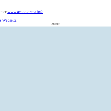
unter
www.action-arena.info
.
s Webseite
.
Anzeige