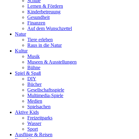
Schule
Lernen & Fördern
Kinderbetreuung
Gesundheit
Finanzen
Auf dem Wunschzettel
Natur
Tiere erleben
Raus in die Natur
Kultur
Musik
Museen & Ausstellungen
Bühne
Spiel & Spaß
DIY
Bücher
Gesellschaftsspiele
Multimedia-Spiele
Medien
Spielsachen
Aktive Kids
Freizeitparks
Wasser
Sport
Ausflüge & Reisen