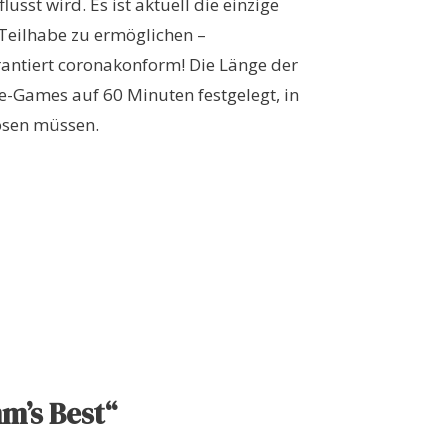
sst wird. Es ist aktuell die einzige
 Teilhabe zu ermöglichen –
rantiert coronakonform! Die Länge der
e-Games auf 60 Minuten festgelegt, in
lösen müssen.
m’s Best“