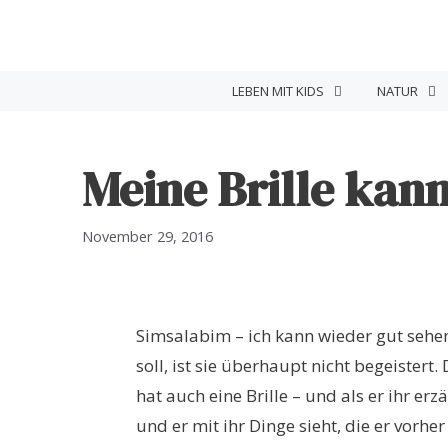
Zum
Inhalt
springen
LEBEN MIT KIDS
NATUR
Meine Brille kan
November 29, 2016
Simsalabim – ich kann wieder gut seh
soll, ist sie überhaupt nicht begeister
hat auch eine Brille – und als er ihr erz
und er mit ihr Dinge sieht, die er vorh