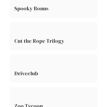
Spooky Bonus
Cut the Rope Trilogy
Driveclub
Zoo Tycoon