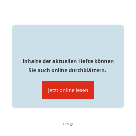
Inhalte der aktuellen Hefte können
Sie auch online durchblättern.
Jetzt online lesen
Anzeige