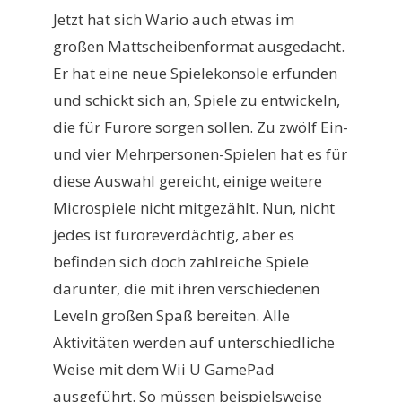
Jetzt hat sich Wario auch etwas im
großen Mattscheibenformat ausgedacht.
Er hat eine neue Spielekonsole erfunden
und schickt sich an, Spiele zu entwickeln,
die für Furore sorgen sollen. Zu zwölf Ein-
und vier Mehrpersonen-Spielen hat es für
diese Auswahl gereicht, einige weitere
Microspiele nicht mitgezählt. Nun, nicht
jedes ist furoreverdächtig, aber es
befinden sich doch zahlreiche Spiele
darunter, die mit ihren verschiedenen
Leveln großen Spaß bereiten. Alle
Aktivitäten werden auf unterschiedliche
Weise mit dem Wii U GamePad
ausgeführt. So müssen beispielsweise