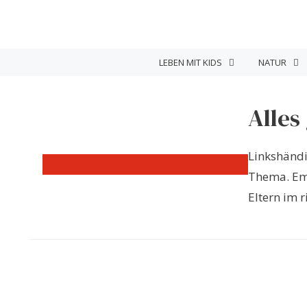
Zum
Inhalt
springen
LEBEN MIT KIDS
NATUR
Alles
Linkshändi
Thema. Em 
Eltern im r