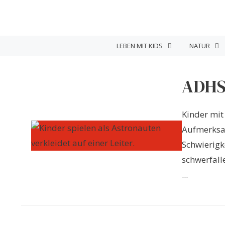
Zum
Inhalt
springen
LEBEN MIT KIDS
NATUR
ADHS
Kinder mit
Aufmerksam
Schwierigk
schwerfall
...