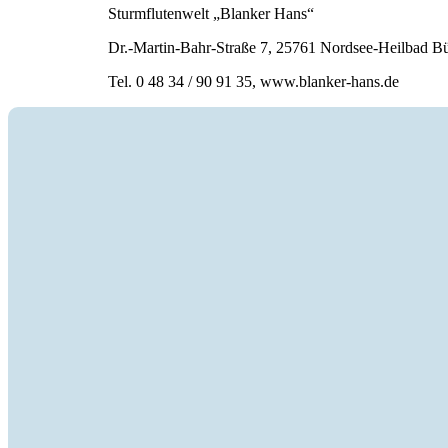
Sturmflutenwelt „Blanker Hans“
Dr.-Martin-Bahr-Straße 7, 25761 Nordsee-Heilbad 
Tel. 0 48 34 / 90 91 35, www.blanker-hans.de