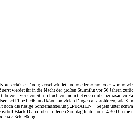
 Nordseeküste ständig verschwindet und wiederkommt oder warum wir ü
erst werdet ihr in die Nacht der großen Sturmflut vor 50 Jahren zurück
hr euch vor dem Sturm flüchten und rettet euch mit einer rasanten Fah
dsee bei Ebbe bleibt und könnt an vielen Dingen ausprobieren, wie St
elt noch die riesige Sonderausstellung „PIRATEN – Segeln unter schwa
ratenschiff Black Diamond sein. Jeden Sonntag finden um 14.30 Uhr die
unde vor Schließung.