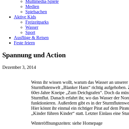
Multimedia-Spiele
Medien
Spielsachen
Aktive Kids
Freizeitparks
Wasser
Sport
Ausflüge & Reisen
Feste feiern
Spannung und Action
Dezember 3, 2014
Wenn ihr wissen wollt, warum das Wasser an unserer
Sturmflutenwelt „Blanker Hans“ richtig aufgehoben. Zu
60er-Jahre Kneipe „Zum Deichgrafen“. Doch da müsst i
Sturmflut. Danach erfahrt ihr, wo das Wasser der Nor
funktionieren. Außerdem gibt es in der Sturmflutenw
Hier könnt ihr einmal ein richtiger Pirat auf dem Pi
„Kinder führen Kinder“ statt. Letzter Einlass eine St
Winteröffnungszeiten: siehe Homepage