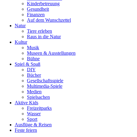
Kinderbetreuung
Gesundheit
Finanzen
Auf dem Wunschzettel
Natur
Tiere erleben
Raus in die Natur
Kultur
Musik
Museen & Ausstellungen
Bühne
Spiel & Spaß
DIY
Bücher
Gesellschaftsspiele
Multimedia-Spiele
Medien
Spielsachen
Aktive Kids
Freizeitparks
Wasser
Sport
Ausflüge & Reisen
Feste feiern