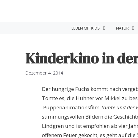
Zum
Inhalt
springen
LEBEN MIT KIDS
NATUR
Kinderkino in der
Dezember 4, 2014
Der hungrige Fuchs kommt nach vergebl
Tomte es, die Hühner vor Mikkel zu be
Puppenanimationsfilm
Tomte und der
stimmungsvollen Bildern die Geschichte
Lindgren und ist empfohlen ab vier Jah
offenem Feuer gekocht, es geht auf di