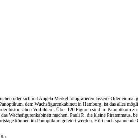
hen oder sich mit Angela Merkel fotografieren lassen? Oder einmal g
anoptikum, dem Wachsfigurenkabinett in Hamburg, ist das alles möglic
oder historischen Vorbildern. Über 120 Figuren sind im Panoptikum zu
as Wachsfigurenkabinett machen. Pauli P., die kleine Piratenmaus, begl
tstage können im Panoptikum gefeiert werden. Hört euch spannende G
Uhr