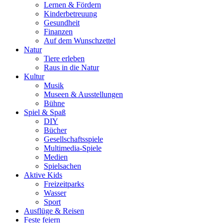
Lernen & Fördern
Kinderbetreuung
Gesundheit
Finanzen
Auf dem Wunschzettel
Natur
Tiere erleben
Raus in die Natur
Kultur
Musik
Museen & Ausstellungen
Bühne
Spiel & Spaß
DIY
Bücher
Gesellschaftsspiele
Multimedia-Spiele
Medien
Spielsachen
Aktive Kids
Freizeitparks
Wasser
Sport
Ausflüge & Reisen
Feste feiern