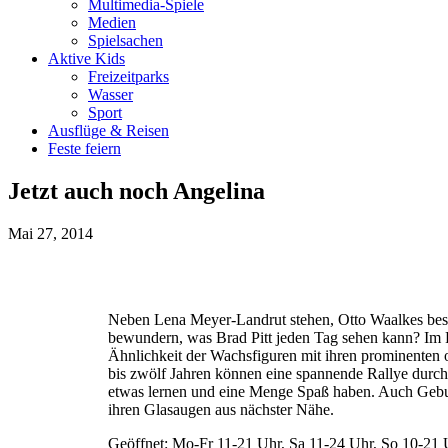
Multimedia-Spiele
Medien
Spielsachen
Aktive Kids
Freizeitparks
Wasser
Sport
Ausflüge & Reisen
Feste feiern
Jetzt auch noch Angelina
Mai 27, 2014
Neben Lena Meyer-Landrut stehen, Otto Waalkes besuc
bewundern, was Brad Pitt jeden Tag sehen kann? Im P
Ähnlichkeit der Wachsfiguren mit ihren prominenten 
bis zwölf Jahren können eine spannende Rallye durch d
etwas lernen und eine Menge Spaß haben. Auch Gebur
ihren Glasaugen aus nächster Nähe.
Geöffnet: Mo-Fr 11-21 Uhr, Sa 11-24 Uhr, So 10-21 