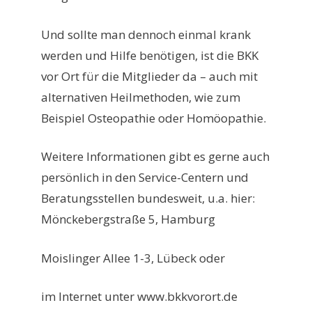
Und sollte man dennoch einmal krank
werden und Hilfe benötigen, ist die BKK
vor Ort für die Mitglieder da – auch mit
alternativen Heilmethoden, wie zum
Beispiel Osteopathie oder Homöopathie.
Weitere Informationen gibt es gerne auch
persönlich in den Service-Centern und
Beratungsstellen bundesweit, u.a. hier:
Mönckebergstraße 5, Hamburg
Moislinger Allee 1-3, Lübeck oder
im Internet unter www.bkkvorort.de