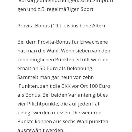
Vorsorgeuntersuchungen, Schutzimpfun
gen und z.B. regelmäßigen Sport.
Provita Bonus (19 J. bis ins hohe Alter)
Bei dem Provita-Bonus für Erwachsene
hat man die Wahl: Wenn sieben von den
zehn möglichen Punkten erfüllt werden,
erhält an 50 Euro als Belohnung.
Sammelt man gar neun von zehn
Punkten, zahlt die BKK vor Ort 100 Euro
als Bonus. Bei beiden Varianten gibt es
vier Pflichtpunkte, die auf jeden Fall
belegt werden müssen. Die weiteren
Punkte können aus sechs Wahlpunkten
ausgewählt werden.