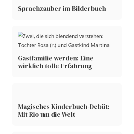
Sprachzauber im Bilderbuch
Gastfamilie werden: Eine
wirklich tolle Erfahrung
Magisches Kinderbuch-Debüt:
Mit Rio um die Welt