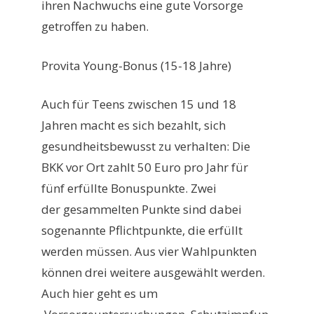
ihren Nachwuchs eine gute Vorsorge
getroffen zu haben.
Provita Young-Bonus (15-18 Jahre)
Auch für Teens zwischen 15 und 18
Jahren macht es sich bezahlt, sich
gesundheitsbewusst zu verhalten: Die
BKK vor Ort zahlt 50 Euro pro Jahr für
fünf erfüllte Bonuspunkte. Zwei
der gesammelten Punkte sind dabei
sogenannte Pflichtpunkte, die erfüllt
werden müssen. Aus vier Wahlpunkten
können drei weitere ausgewählt werden.
Auch hier geht es um