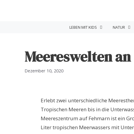
Zum
Inhalt
springen
LEBEN MIT KIDS
NATUR
Meereswelten an 
Dezember 10, 2020
Erlebt zwei unterschiedliche Meeresth
Tropischen Meeren bis in die Unterwass
Meereszentrum auf Fehmarn ist ein Gro
Liter tropischen Meerwassers mit Unte