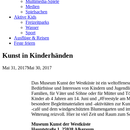
Multimedia-Spiele
Medien
Spielsachen
Aktive Kids
Freizeitparks
Wasser
Sport
Ausflüge & Reisen
Feste feiern
Kunst in Kinderhänden
Mai 31, 2017
Mai 30, 2017
Das Museum Kunst der Westküste ist ein weltoffenesu
Bedürfnisse und Interessen von Kindern und Jugendli
Familien, für Väter und Söhne oder für Mütter und
Kinder ab 4 Jahren am 14. Juni und „#Freestyle am Me
besondere Begleitmaterialien und -aktivitäten zur K
-café und dem windgeschützten Blumengarten und imme
Witterung reizvoll. Hier ist viel Zeit und Raum zum
Museum Kunst der Westküste
Hauptstraße 1, 25938 Alkersum