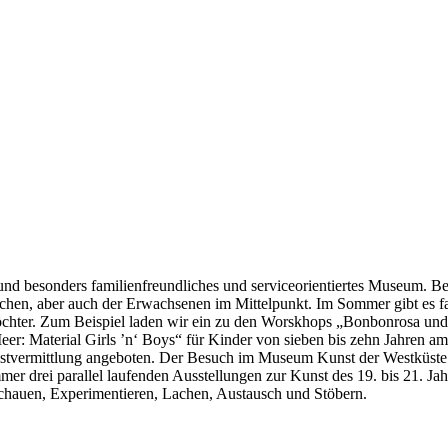
nd besonders familienfreundliches und serviceorientiertes Museum. Bei
chen, aber auch der Erwachsenen im Mittelpunkt. Im Sommer gibt es fa
 Töchter. Zum Beispiel laden wir ein zu den Worskhops „Bonbonrosa un
er: Material Girls ’n‘ Boys“ für Kinder von sieben bis zehn Jahren a
unstvermittlung angeboten. Der Besuch im Museum Kunst der Westküste
r drei parallel laufenden Ausstellungen zur Kunst des 19. bis 21. Jahr
 Schauen, Experimentieren, Lachen, Austausch und Stöbern.