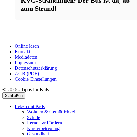
KVG-Strandlinien: Der Bus ist da, ab
zum Strand!
Online lesen
Kontakt
Mediadaten
Impressum
Datenschutzerklärung
AGB (PDF)
Cookie-Einstellungen
© 2026 - Tipps für Kids
Schließen
Leben mit Kids
Wohnen & Gemütlichkeit
Schule
Lernen & Fördern
Kinderbetreuung
Gesundheit