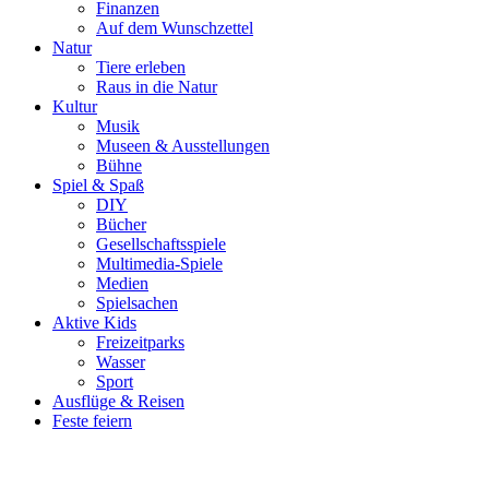
Finanzen
Auf dem Wunschzettel
Natur
Tiere erleben
Raus in die Natur
Kultur
Musik
Museen & Ausstellungen
Bühne
Spiel & Spaß
DIY
Bücher
Gesellschaftsspiele
Multimedia-Spiele
Medien
Spielsachen
Aktive Kids
Freizeitparks
Wasser
Sport
Ausflüge & Reisen
Feste feiern