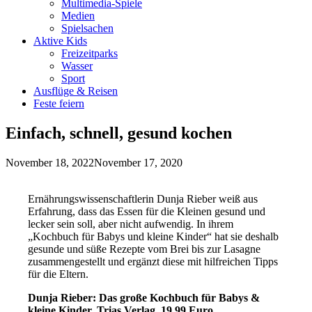
Multimedia-Spiele
Medien
Spielsachen
Aktive Kids
Freizeitparks
Wasser
Sport
Ausflüge & Reisen
Feste feiern
Einfach, schnell, gesund kochen
November 18, 2022
November 17, 2020
Ernährungswissenschaftlerin Dunja Rieber weiß aus
Erfahrung, dass das Essen für die Kleinen gesund und
lecker sein soll, aber nicht aufwendig. In ihrem
„Kochbuch für Babys und kleine Kinder“ hat sie deshalb
gesunde und süße Rezepte vom Brei bis zur Lasagne
zusammengestellt und ergänzt diese mit hilfreichen Tipps
für die Eltern.
Dunja Rieber: Das große Kochbuch für Babys &
kleine Kinder, Trias Verlag, 19,99 Euro